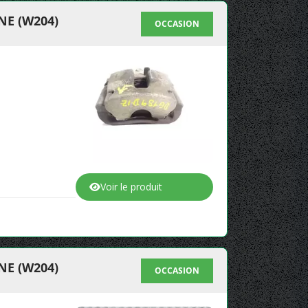
NE (W204)
OCCASION
Voir le produit
NE (W204)
OCCASION