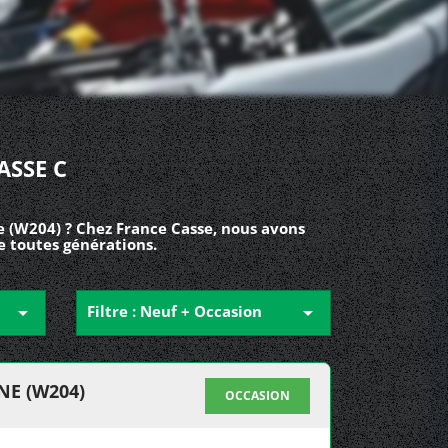
ASSE C
e (W204) ? Chez France Casse, nous avons
e toutes générations.

Filtre : Neuf + Occasion

NE (W204)
OCCASION