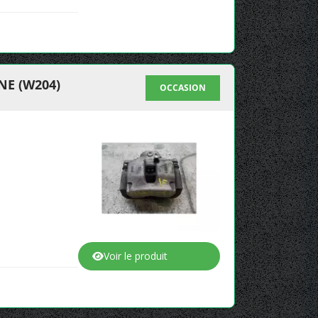
NE (W204)
OCCASION
Voir le produit