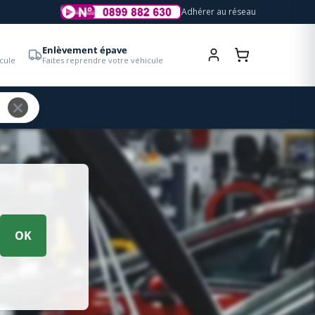
Adhérer au réseau
Enlèvement épave
cule
Faites reprendre votre véhicule
OK