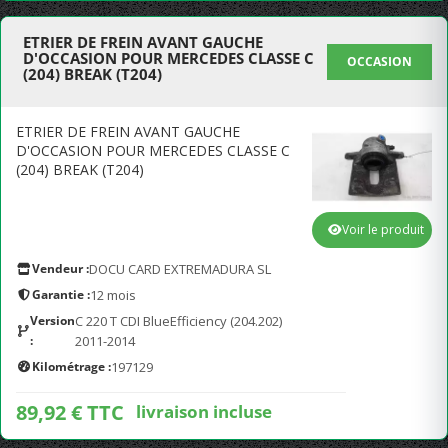
ETRIER DE FREIN AVANT GAUCHE
D'OCCASION POUR MERCEDES CLASSE C
OCCASION
(204) BREAK (T204)
ETRIER DE FREIN AVANT GAUCHE
D'OCCASION POUR MERCEDES CLASSE C
(204) BREAK (T204)
Voir le produit
Vendeur :
DOCU CARD EXTREMADURA SL
Garantie :
12 mois
Version
C 220 T CDI BlueEfficiency (204.202)
:
2011-2014
Kilométrage :
197129
89,92 € TTC
livraison incluse