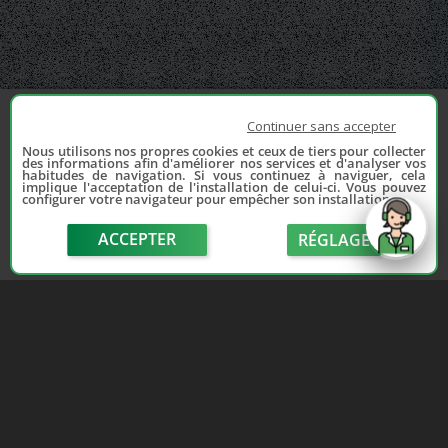
Continuer sans accepter
Nous utilisons nos propres cookies et ceux de tiers pour collecter
des informations afin d'améliorer nos services et d'analyser vos
habitudes de navigation. Si vous continuez à naviguer, cela
implique l'acceptation de l'installation de celui-ci. Vous pouvez
configurer votre navigateur pour empêcher son installation.
ACCEPTER
RÉGLAGE
send
Depuis 2006, France Casse accompagne les