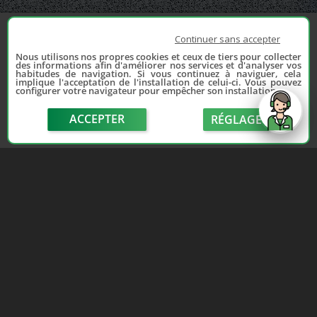
Continuer sans accepter
Nous utilisons nos propres cookies et ceux de tiers pour collecter
des informations afin d'améliorer nos services et d'analyser vos
habitudes de navigation. Si vous continuez à naviguer, cela
implique l'acceptation de l'installation de celui-ci. Vous pouvez
configurer votre navigateur pour empêcher son installation.
ACCEPTER
RÉGLAGE
send
Depuis 2006, France Casse accompagne les
automobilistes dans leur recherche de pièces
d'occasion. Réparez votre auto sans vous ruiner !