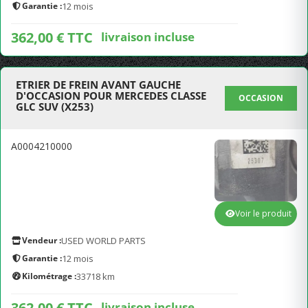
Garantie :
12 mois
362,00 € TTC
livraison incluse
ETRIER DE FREIN AVANT GAUCHE
D'OCCASION POUR MERCEDES CLASSE
OCCASION
GLC SUV (X253)
A0004210000
Voir le produit
Vendeur :
USED WORLD PARTS
Garantie :
12 mois
Kilométrage :
33718 km
362,00 € TTC
livraison incluse