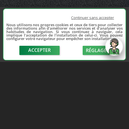
Continuer sans accepter
Nous utilisons nos propres cookies et ceux de tiers pour collecter
des informations afin d'améliorer nos services et d'analyser vos
habitudes de navigation. Si vous continuez à naviguer, cela
implique l'acceptation de l'installation de celui-ci. Vous pouvez
configurer votre navigateur pour empêcher son installation.
ACCEPTER
RÉGLAGE
send
Depuis 2006, France Casse accompagne les
automobilistes dans leur recherche de pièces
d'occasion. Réparez votre auto sans vous ruiner !