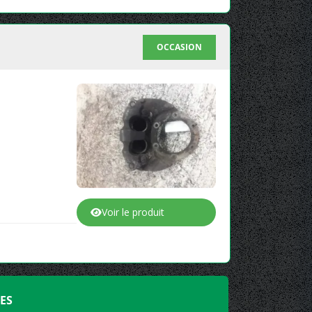
OCCASION
Voir le produit
ES