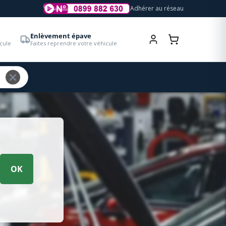
Adhérer au réseau
Enlèvement épave
cule
Faites reprendre votre véhicule
OK