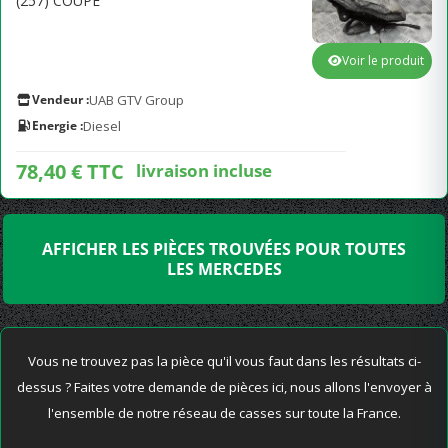
(257) COUPÉ
Voir le produit
Vendeur :
UAB GTV Group
Energie :
Diesel
78,40 € TTC
livraison incluse
AFFICHER LES PIÈCES TROUVÉES POUR TOUTES
LES MERCEDES
Vous ne trouvez pas la pièce qu'il vous faut dans les résultats ci-
dessus ? Faites votre demande de pièces ici, nous allons l'envoyer à
l'ensemble de notre réseau de casses sur toute la France.