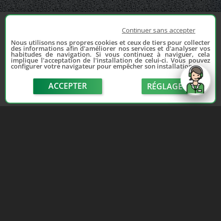
Continuer sans accepter
Nous utilisons nos propres cookies et ceux de tiers pour collecter
des informations afin d'améliorer nos services et d'analyser vos
habitudes de navigation. Si vous continuez à naviguer, cela
implique l'acceptation de l'installation de celui-ci. Vous pouvez
configurer votre navigateur pour empêcher son installation.
ACCEPTER
RÉGLAGE
send
Depuis 2006, France Casse accompagne les
automobilistes dans leur recherche de pièces
d'occasion. Réparez votre auto sans vous ruiner !