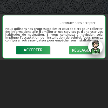
Continuer sans accepter
Nous utilisons nos propres cookies et ceux de tiers pour collecter
des informations afin d'améliorer nos services et d'analyser vos
habitudes de navigation. Si vous continuez à naviguer, cela
implique l'acceptation de l'installation de celui-ci. Vous pouvez
configurer votre navigateur pour empêcher son installation.
ACCEPTER
RÉGLAGE
send
Depuis 2006, France Casse accompagne les
automobilistes dans leur recherche de pièces
d'occasion. Réparez votre auto sans vous ruiner !