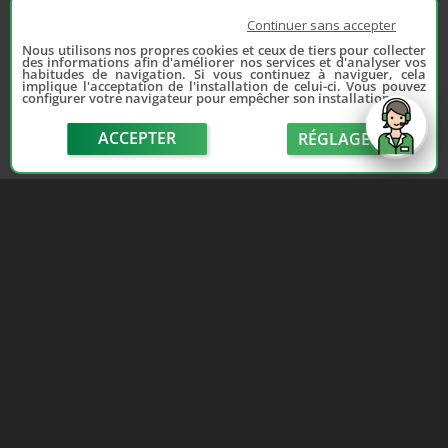
Continuer sans accepter
Nous utilisons nos propres cookies et ceux de tiers pour collecter
des informations afin d'améliorer nos services et d'analyser vos
habitudes de navigation. Si vous continuez à naviguer, cela
implique l'acceptation de l'installation de celui-ci. Vous pouvez
configurer votre navigateur pour empêcher son installation.
ACCEPTER
RÉGLAGE
send
Depuis 2006, France Casse accompagne les
automobilistes dans leur recherche de pièces
d'occasion. Réparez votre auto sans vous ruiner !
LIENS UTILES
NOUS CONTACTER