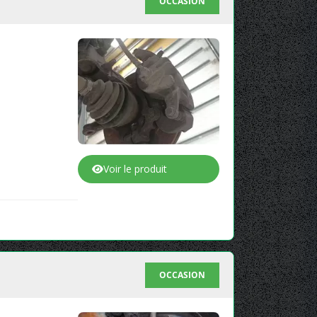
OCCASION
Voir le produit
OCCASION