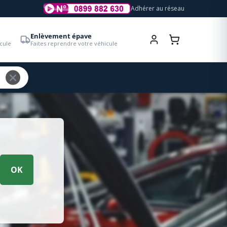
Adhérer au réseau
Enlèvement épave
cule
Faites reprendre votre véhicule
OK