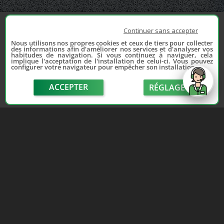
Continuer sans accepter
Nous utilisons nos propres cookies et ceux de tiers pour collecter
des informations afin d'améliorer nos services et d'analyser vos
habitudes de navigation. Si vous continuez à naviguer, cela
implique l'acceptation de l'installation de celui-ci. Vous pouvez
configurer votre navigateur pour empêcher son installation.
ACCEPTER
RÉGLAGE
send
Depuis 2006, France Casse accompagne les
automobilistes dans leur recherche de pièces
d'occasion. Réparez votre auto sans vous ruiner !