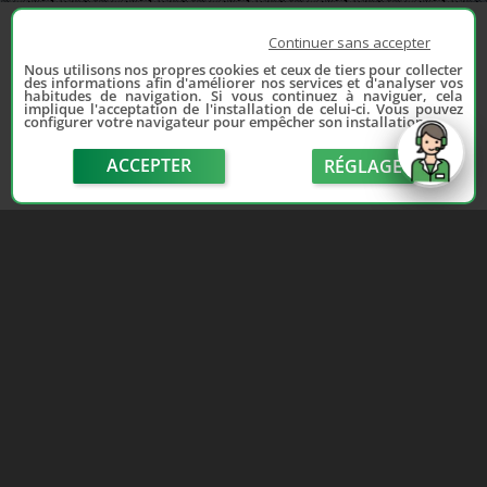
Continuer sans accepter
Nous utilisons nos propres cookies et ceux de tiers pour collecter
des informations afin d'améliorer nos services et d'analyser vos
habitudes de navigation. Si vous continuez à naviguer, cela
implique l'acceptation de l'installation de celui-ci. Vous pouvez
configurer votre navigateur pour empêcher son installation.
ACCEPTER
RÉGLAGE
send
Depuis 2006, France Casse accompagne les
automobilistes dans leur recherche de pièces
d'occasion. Réparez votre auto sans vous ruiner !