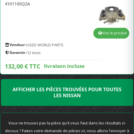
4101100Q2A
Voir le produit
Vendeur :
USED WORLD PARTS
Garantie :
12 mois
132,00 € TTC
livraison incluse
AFFICHER LES PIÈCES TROUVÉES POUR TOUTES
LES NISSAN
Vous ne trouvez pas la pièce qu'il vous faut dans les résultats ci-
dessus ? Faites votre demande de pièces ici, nous allons l'envoyer à