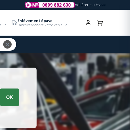
Adhérer au réseau
Enlèvement épave
cule
Faites reprendre votre véhicule
OK