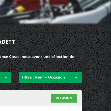
ADETT
rance Casse, nous avons une sélection de

Filtre : Neuf + Occasion

OCCASION