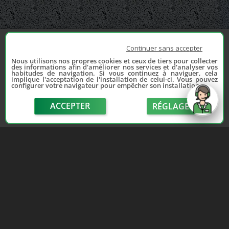
Continuer sans accepter
Nous utilisons nos propres cookies et ceux de tiers pour collecter
des informations afin d'améliorer nos services et d'analyser vos
habitudes de navigation. Si vous continuez à naviguer, cela
implique l'acceptation de l'installation de celui-ci. Vous pouvez
configurer votre navigateur pour empêcher son installation.
ACCEPTER
RÉGLAGE
send
Depuis 2006, France Casse accompagne les
automobilistes dans leur recherche de pièces
d'occasion. Réparez votre auto sans vous ruiner !