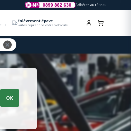
Adhérer au réseau
Enlèvement épave
cule
Faites reprendre votre véhicule
OK