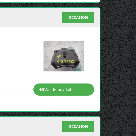
OCCASION
Voir le produit
OCCASION