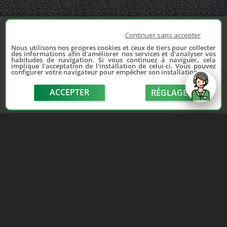
Continuer sans accepter
Nous utilisons nos propres cookies et ceux de tiers pour collecter
des informations afin d'améliorer nos services et d'analyser vos
habitudes de navigation. Si vous continuez à naviguer, cela
implique l'acceptation de l'installation de celui-ci. Vous pouvez
configurer votre navigateur pour empêcher son installation.
ACCEPTER
RÉGLAGE
send
Depuis 2006, France Casse accompagne les
automobilistes dans leur recherche de pièces
d'occasion. Réparez votre auto sans vous ruiner !