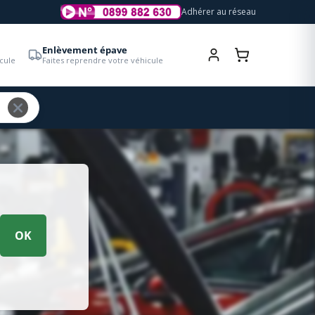
Adhérer au réseau
Enlèvement épave
cule
Faites reprendre votre véhicule
OK