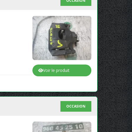
OCCASION
Voir le produit
OCCASION