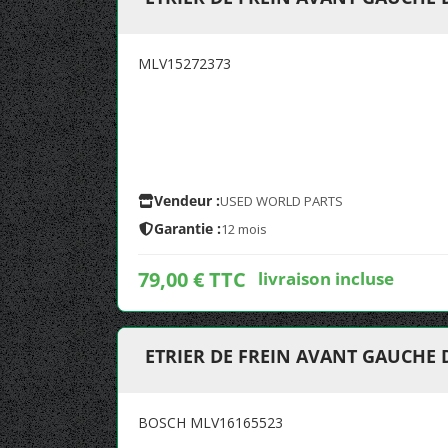
MLV15272373
Vendeur :
USED WORLD PARTS
Garantie :
12 mois
79,00 € TTC
livraison incluse
ETRIER DE FREIN AVANT GAUCHE 
BOSCH MLV16165523