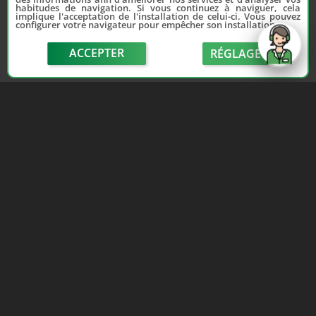
habitudes de navigation. Si vous continuez à naviguer, cela
implique l'acceptation de l'installation de celui-ci. Vous pouvez
configurer votre navigateur pour empêcher son installation.
ACCEPTER
RÉGLAGE
send
Depuis 2006, France Casse accompagne les
automobilistes dans leur recherche de pièces
d'occasion. Réparez votre auto sans vous ruiner !
LIENS UTILES
NOUS CONTACTER
Adhérer au réseau
Formulaire de contact
Notre réseau de casses
Politique de confidentialité