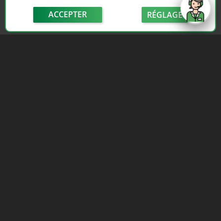
ACCEPTER
RÉGLAGE
send
Depuis 2006, France Casse accompagne les
automobilistes dans leur recherche de pièces
d'occasion. Réparez votre auto sans vous ruiner !
LIENS UTILES
NOUS CONTACTER
Adhérer au réseau
Formulaire de contact
Notre réseau de casses
Politique de confidentialité
Les sites de notre réseau
Conditions générales de
Nos partenaires
vente
Avis clients France Casse
Conditions générales