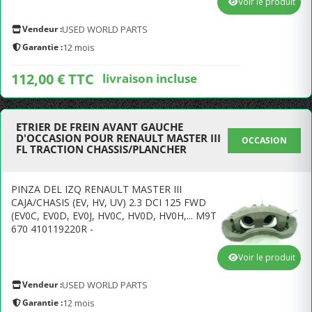
Voir le produit
Vendeur :
USED WORLD PARTS
Garantie :
12 mois
112,00 € TTC
livraison incluse
ETRIER DE FREIN AVANT GAUCHE
D'OCCASION POUR RENAULT MASTER III
OCCASION
FL TRACTION CHASSIS/PLANCHER
PINZA DEL IZQ RENAULT MASTER III
CAJA/CHASIS (EV, HV, UV) 2.3 DCI 125 FWD
(EV0C, EV0D, EV0J, HV0C, HV0D, HV0H,... M9T
670 410119220R -
Voir le produit
Vendeur :
USED WORLD PARTS
Garantie :
12 mois