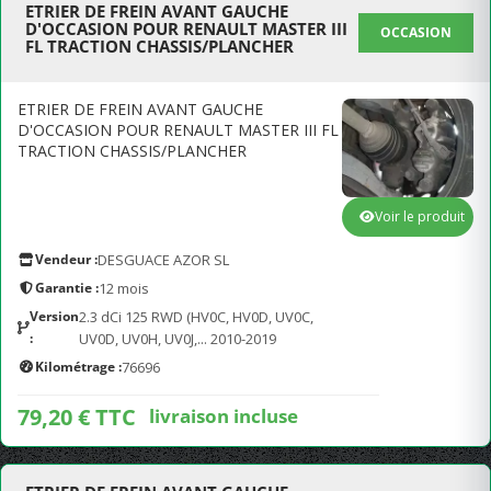
ETRIER DE FREIN AVANT GAUCHE
D'OCCASION POUR RENAULT MASTER III
OCCASION
FL TRACTION CHASSIS/PLANCHER
ETRIER DE FREIN AVANT GAUCHE
D'OCCASION POUR RENAULT MASTER III FL
TRACTION CHASSIS/PLANCHER
Voir le produit
Vendeur :
DESGUACE AZOR SL
Garantie :
12 mois
Version
2.3 dCi 125 RWD (HV0C, HV0D, UV0C,
:
UV0D, UV0H, UV0J,... 2010-2019
Kilométrage :
76696
79,20 € TTC
livraison incluse