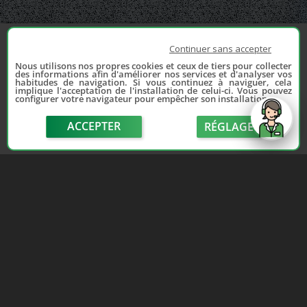
Continuer sans accepter
Nous utilisons nos propres cookies et ceux de tiers pour collecter
des informations afin d'améliorer nos services et d'analyser vos
habitudes de navigation. Si vous continuez à naviguer, cela
implique l'acceptation de l'installation de celui-ci. Vous pouvez
configurer votre navigateur pour empêcher son installation.
ACCEPTER
RÉGLAGE
send
Depuis 2006, France Casse accompagne les
automobilistes dans leur recherche de pièces
d'occasion. Réparez votre auto sans vous ruiner !