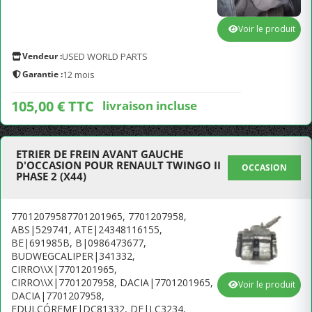
Voir le produit
Vendeur :
USED WORLD PARTS
Garantie :
12 mois
105,00 € TTC
livraison incluse
ETRIER DE FREIN AVANT GAUCHE
D'OCCASION POUR RENAULT TWINGO II
OCCASION
PHASE 2 (X44)
77012079587701201965, 7701207958,
ABS|529741, ATE|24348116155,
BE|691985B, B|0986473677,
BUDWEGCALIPER|341332,
CIRRO\\X|7701201965,
CIRRO\\X|7701207958, DACIA|7701201965,
Voir le produit
DACIA|7701207958,
EDULCÓREME|DC81332, DE|LC3234,