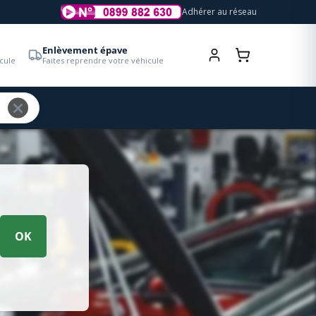
Adhérer au réseau
Enlèvement épave
cule
Faites reprendre votre véhicule
OK