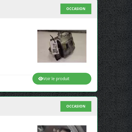
OCCASION
Voir le produit
OCCASION