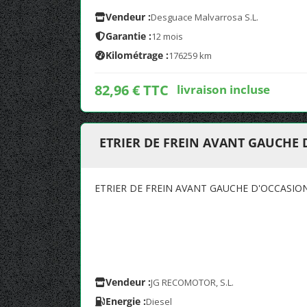
Vendeur :
Desguace Malvarrosa S.L.
Garantie :
12 mois
Kilométrage :
176259 km
82,96 € TTC
livraison incluse
ETRIER DE FREIN AVANT GAUCHE 
ETRIER DE FREIN AVANT GAUCHE D'OCCASIO
Vendeur :
JG RECOMOTOR, S.L.
Energie :
Diesel