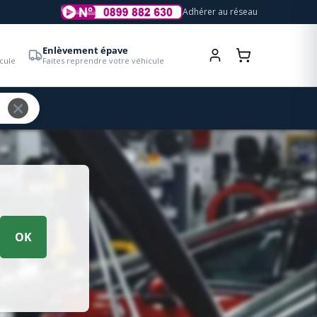
Adhérer au réseau
Enlèvement épave
cule
Faites reprendre votre véhicule
OK