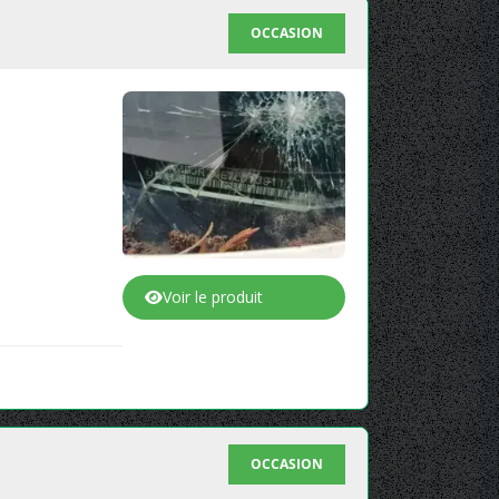
OCCASION
Voir le produit
OCCASION