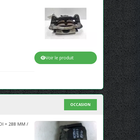
Voir le produit
OCCASION
I = 288 MM /