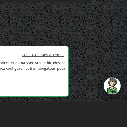
Continuer sans accepter
rvices et d'analyser vos habitudes de
uvez configurer votre navigateur pour
send