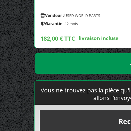
Vendeur :
USED WORLD PARTS
Garantie :
12 mois
182,00 € TTC
livraison incluse
Vous ne trouvez pas la pièce qu'i
allons l'envo
Rec