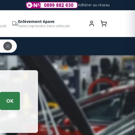
Adhérer au réseau
Enlèvement épave
cule
Faites reprendre votre véhicule
OK