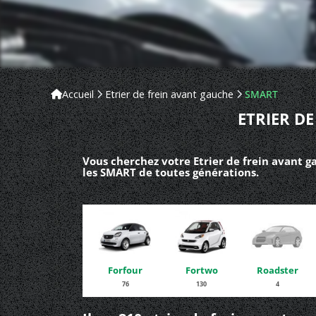
Accueil
Etrier de frein avant gauche
SMART
ETRIER D
Vous cherchez votre Etrier de frein avant 
les SMART de toutes générations.
Forfour
Fortwo
Roadster
76
130
4