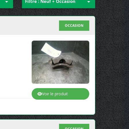

Filtre : Neuf + Occasion

OCCASION
Voir le produit
OCCASION