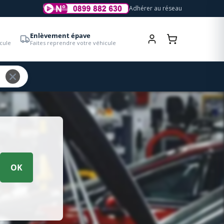
Adhérer au réseau
Enlèvement épave
cule
Faites reprendre votre véhicule
OK