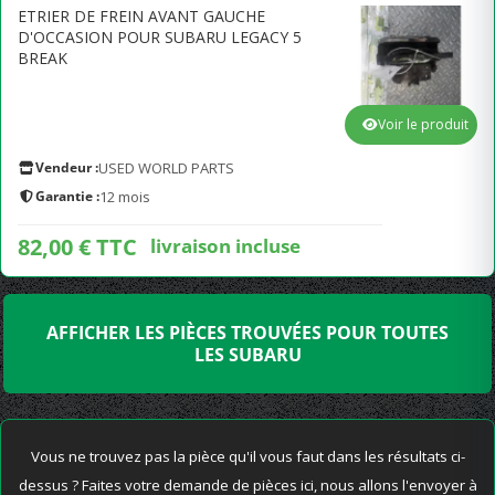
ETRIER DE FREIN AVANT GAUCHE
D'OCCASION POUR SUBARU LEGACY 5
BREAK
Voir le produit
Vendeur :
USED WORLD PARTS
Garantie :
12 mois
82,00 € TTC
livraison incluse
AFFICHER LES PIÈCES TROUVÉES POUR TOUTES
LES SUBARU
Vous ne trouvez pas la pièce qu'il vous faut dans les résultats ci-
dessus ? Faites votre demande de pièces ici, nous allons l'envoyer à