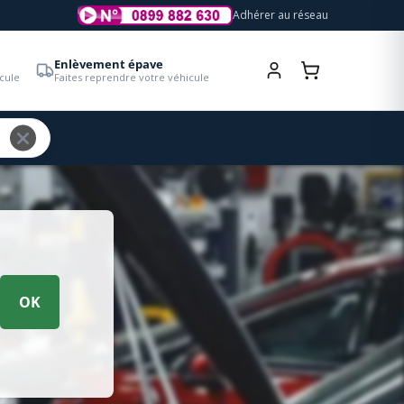
Adhérer au réseau
Enlèvement épave
cule
Faites reprendre votre véhicule
OK