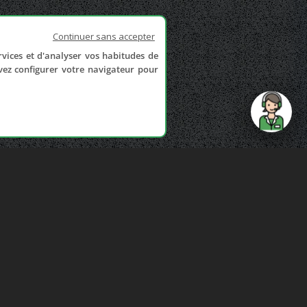
Continuer sans accepter
rvices et d'analyser vos habitudes de
uvez configurer votre navigateur pour
send