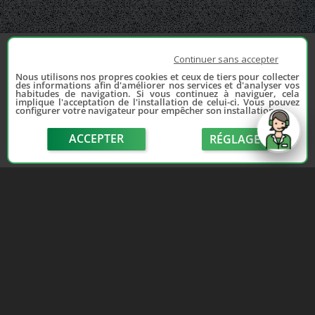
Continuer sans accepter
Nous utilisons nos propres cookies et ceux de tiers pour collecter
des informations afin d'améliorer nos services et d'analyser vos
habitudes de navigation. Si vous continuez à naviguer, cela
implique l'acceptation de l'installation de celui-ci. Vous pouvez
configurer votre navigateur pour empêcher son installation.
ACCEPTER
RÉGLAGE
send
Depuis 2006, France Casse accompagne les
automobilistes dans leur recherche de pièces
d'occasion. Réparez votre auto sans vous ruiner !