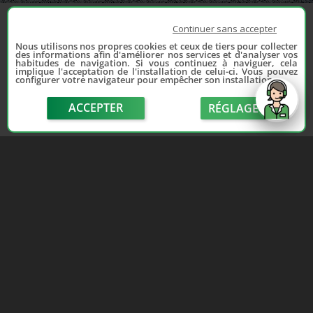
Continuer sans accepter
Nous utilisons nos propres cookies et ceux de tiers pour collecter
des informations afin d'améliorer nos services et d'analyser vos
habitudes de navigation. Si vous continuez à naviguer, cela
implique l'acceptation de l'installation de celui-ci. Vous pouvez
configurer votre navigateur pour empêcher son installation.
ACCEPTER
RÉGLAGE
send
Depuis 2006, France Casse accompagne les
automobilistes dans leur recherche de pièces
d'occasion. Réparez votre auto sans vous ruiner !