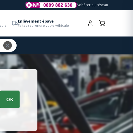
Adhérer au réseau
Enlèvement épave
cule
Faites reprendre votre véhicule
OK