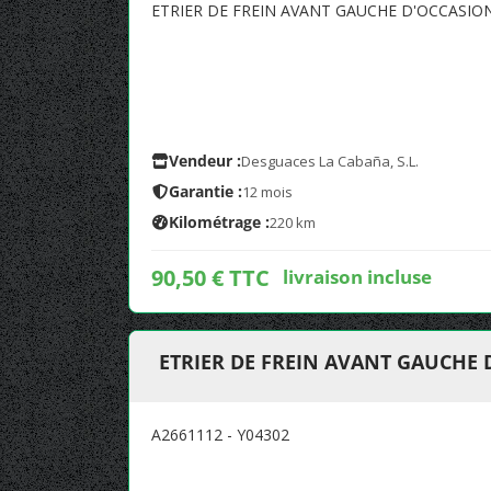
ETRIER DE FREIN AVANT GAUCHE D'OCCASION
Vendeur :
Desguaces La Cabaña, S.L.
Garantie :
12 mois
Kilométrage :
220 km
90,50 € TTC
livraison incluse
ETRIER DE FREIN AVANT GAUCHE 
A2661112 - Y04302