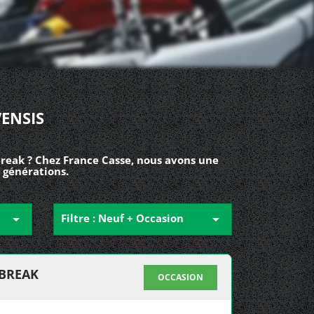
ENSIS
Break ? Chez France Casse, nous avons une
 générations.

Filtre : Neuf + Occasion

 BREAK
OCCASION