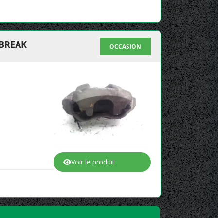
 BREAK
OCCASION
Voir le produit