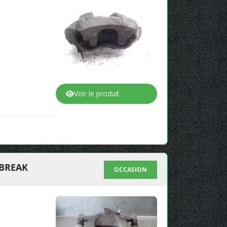
Voir le produit
 BREAK
OCCASION