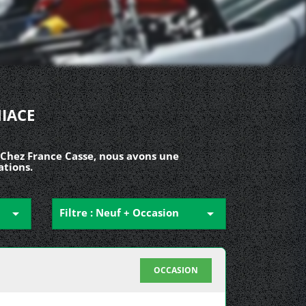
IACE
 Chez France Casse, nous avons une
ations.

Filtre : Neuf + Occasion

OCCASION