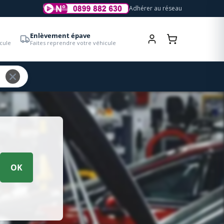
Adhérer au réseau
Enlèvement épave
cule
Faites reprendre votre véhicule
OK