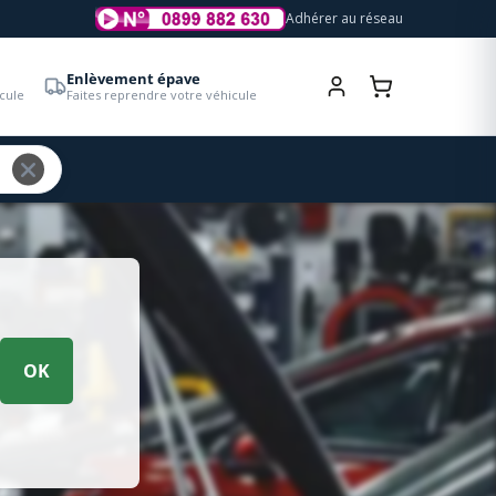
Adhérer au réseau
Enlèvement épave
cule
Faites reprendre votre véhicule
OK