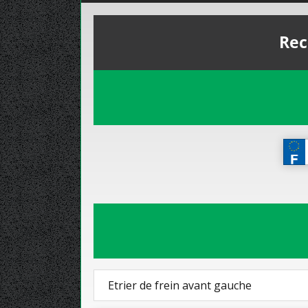
Rec
Etrier de frein avant gauche