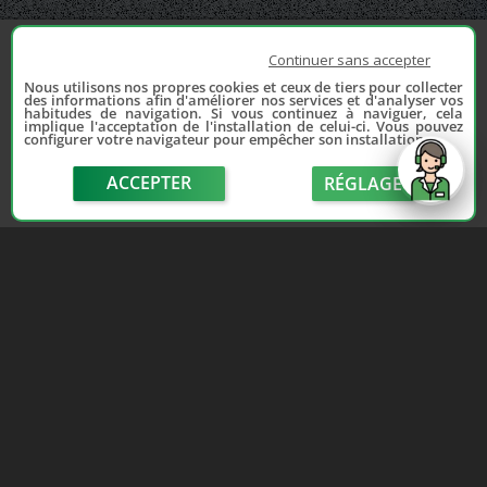
Continuer sans accepter
Nous utilisons nos propres cookies et ceux de tiers pour collecter
des informations afin d'améliorer nos services et d'analyser vos
habitudes de navigation. Si vous continuez à naviguer, cela
implique l'acceptation de l'installation de celui-ci. Vous pouvez
configurer votre navigateur pour empêcher son installation.
ACCEPTER
RÉGLAGE
send
Depuis 2006, France Casse accompagne les
automobilistes dans leur recherche de pièces
d'occasion. Réparez votre auto sans vous ruiner !