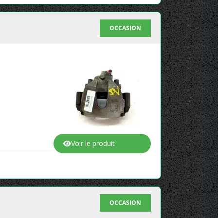
OCCASION
Voir le produit
OCCASION