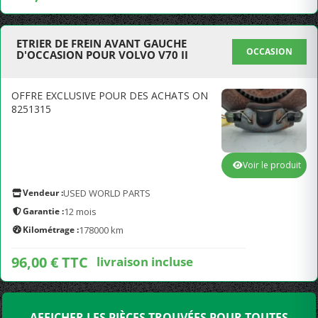
ETRIER DE FREIN AVANT GAUCHE
OCCASION
D'OCCASION POUR VOLVO V70 II
OFFRE EXCLUSIVE POUR DES ACHATS ON
8251315
Voir le produit
Vendeur :
USED WORLD PARTS
Garantie :
12 mois
Kilométrage :
178000 km
96,00 € TTC
livraison incluse
AFFICHER LES PIÈCES TROUVÉES POUR TOUTES