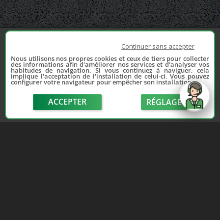
Continuer sans accepter
Nous utilisons nos propres cookies et ceux de tiers pour collecter
des informations afin d'améliorer nos services et d'analyser vos
habitudes de navigation. Si vous continuez à naviguer, cela
implique l'acceptation de l'installation de celui-ci. Vous pouvez
configurer votre navigateur pour empêcher son installation.
ACCEPTER
RÉGLAGE
send
Depuis 2006, France Casse accompagne les
automobilistes dans leur recherche de pièces
d'occasion. Réparez votre auto sans vous ruiner !