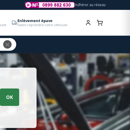
Adhérer au réseau
Enlèvement épave
cule
Faites reprendre votre véhicule
OK