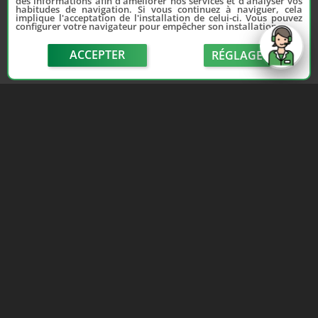
des informations afin d'améliorer nos services et d'analyser vos
habitudes de navigation. Si vous continuez à naviguer, cela
implique l'acceptation de l'installation de celui-ci. Vous pouvez
configurer votre navigateur pour empêcher son installation.
ACCEPTER
RÉGLAGE
send
Depuis 2006, France Casse accompagne les
automobilistes dans leur recherche de pièces
d'occasion. Réparez votre auto sans vous ruiner !
LIENS UTILES
NOUS CONTACTER
Adhérer au réseau
Formulaire de contact
Notre réseau de casses
Politique de confidentialité