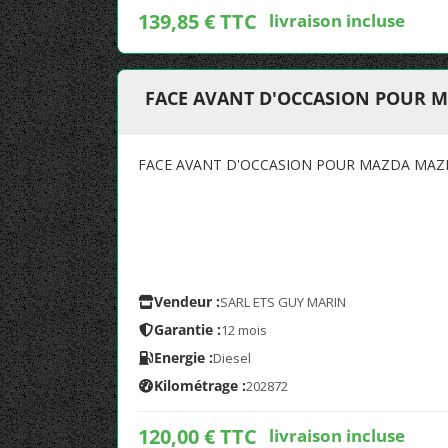
139,85 € TTC
livraison incluse
FACE AVANT D'OCCASION POUR M
FACE AVANT D'OCCASION POUR MAZDA MAZD
Vendeur :
SARL ETS GUY MARIN
Garantie :
12 mois
Energie :
Diesel
Kilométrage :
202872
120,00 € TTC
livraison incluse