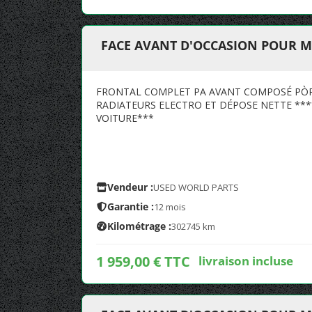
FACE AVANT D'OCCASION POUR M
FRONTAL COMPLET PA AVANT COMPOSÉ PÒR 
RADIATEURS ELECTRO ET DÉPOSE NETTE **
VOITURE***
Vendeur :
USED WORLD PARTS
Garantie :
12 mois
Kilométrage :
302745 km
1 959,00 € TTC
livraison incluse