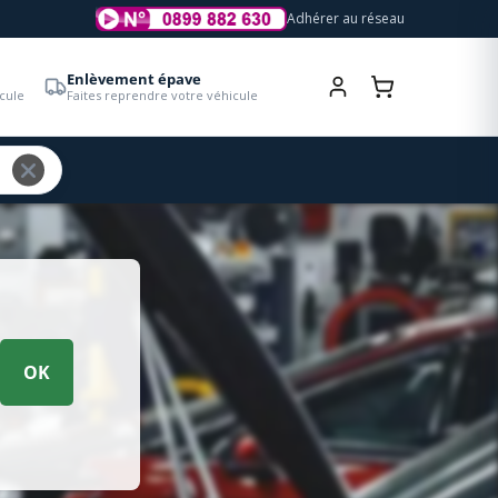
Adhérer au réseau
Enlèvement épave
cule
Faites reprendre votre véhicule
OK