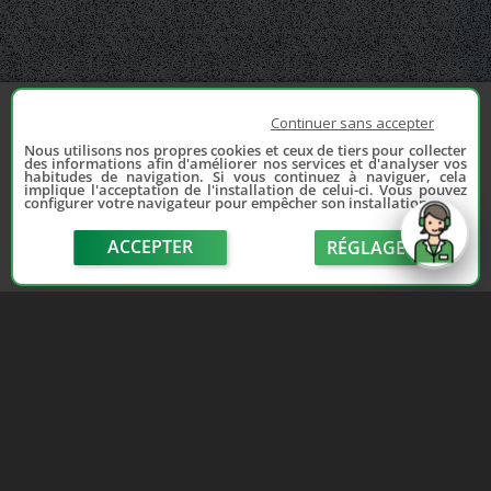
Continuer sans accepter
Nous utilisons nos propres cookies et ceux de tiers pour collecter
des informations afin d'améliorer nos services et d'analyser vos
habitudes de navigation. Si vous continuez à naviguer, cela
implique l'acceptation de l'installation de celui-ci. Vous pouvez
configurer votre navigateur pour empêcher son installation.
ACCEPTER
RÉGLAGE
send
Depuis 2006, France Casse accompagne les
automobilistes dans leur recherche de pièces