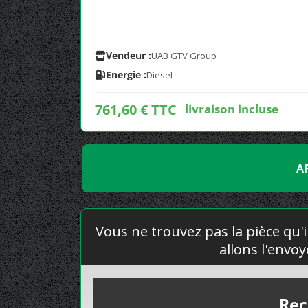
Vendeur :
UAB GTV Group
Energie :
Diesel
761,60 € TTC
livraison incluse
A
Vous ne trouvez pas la pièce qu'i
allons l'envo
Rec