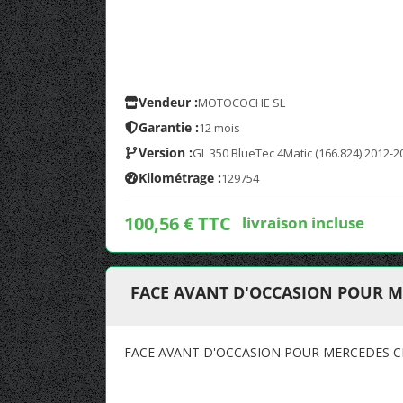
Vendeur :
MOTOCOCHE SL
Garantie :
12 mois
Version :
GL 350 BlueTec 4Matic (166.824) 2012-2
Kilométrage :
129754
100,56 € TTC
livraison incluse
FACE AVANT D'OCCASION POUR ME
FACE AVANT D'OCCASION POUR MERCEDES CL