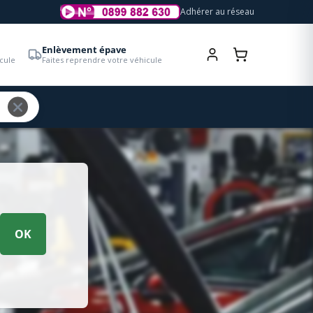
Adhérer au réseau
Enlèvement épave
cule
Faites reprendre votre véhicule
OK