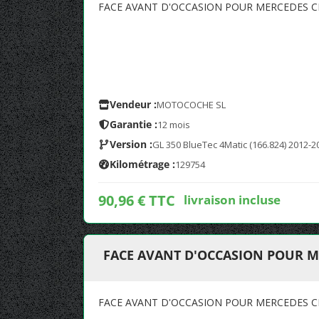
FACE AVANT D'OCCASION POUR MERCEDES CL
Vendeur :
MOTOCOCHE SL
Garantie :
12 mois
Version :
GL 350 BlueTec 4Matic (166.824) 2012-2
Kilométrage :
129754
90,96 € TTC
livraison incluse
FACE AVANT D'OCCASION POUR ME
FACE AVANT D'OCCASION POUR MERCEDES CL