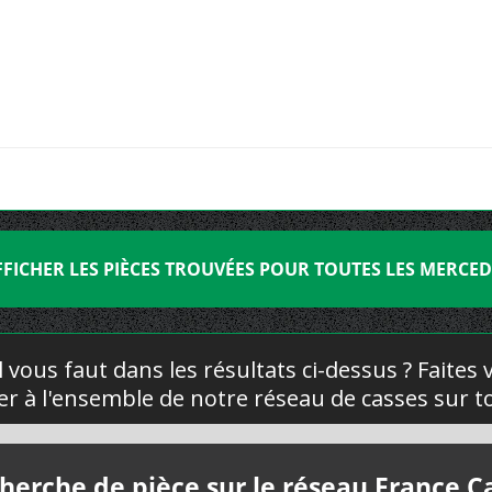
FFICHER LES PIÈCES TROUVÉES POUR TOUTES LES MERCED
l vous faut dans les résultats ci-dessus ? Faites
yer à l'ensemble de notre réseau de casses sur to
herche de pièce sur le réseau France C