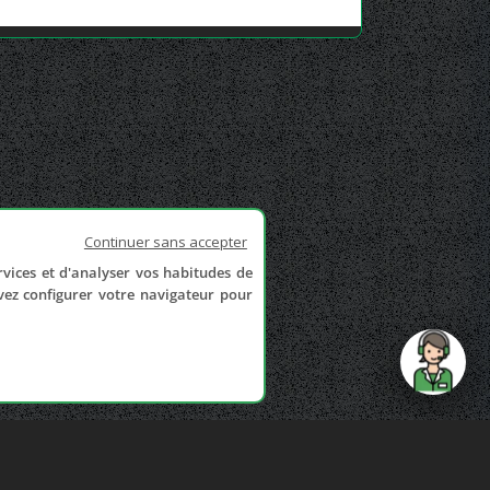
Continuer sans accepter
rvices et d'analyser vos habitudes de
uvez configurer votre navigateur pour
send