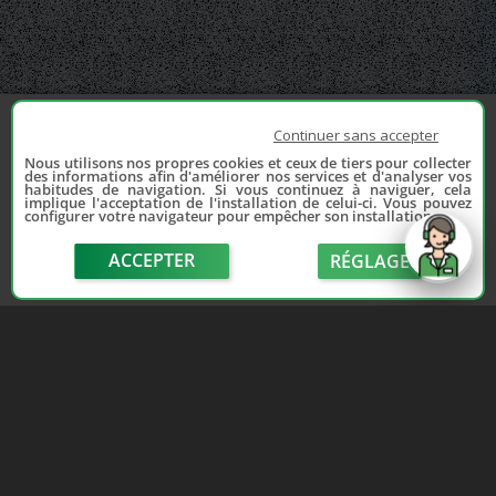
Continuer sans accepter
Nous utilisons nos propres cookies et ceux de tiers pour collecter
des informations afin d'améliorer nos services et d'analyser vos
habitudes de navigation. Si vous continuez à naviguer, cela
implique l'acceptation de l'installation de celui-ci. Vous pouvez
configurer votre navigateur pour empêcher son installation.
ACCEPTER
RÉGLAGE
send
Depuis 2006, France Casse accompagne les