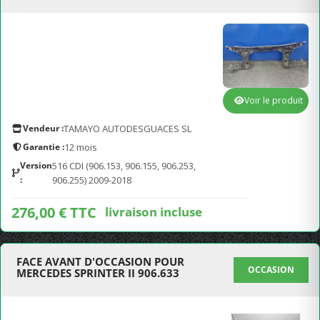
Voir le produit
Vendeur :
TAMAYO AUTODESGUACES SL
Garantie :
12 mois
Version
516 CDI (906.153, 906.155, 906.253,
:
906.255) 2009-2018
276,00 € TTC
livraison incluse
FACE AVANT D'OCCASION POUR
OCCASION
MERCEDES SPRINTER II 906.633