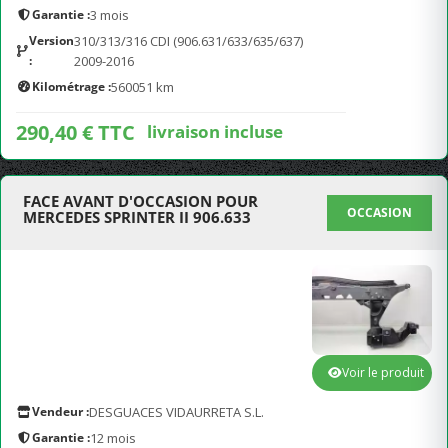
Garantie :
3 mois
Version
310/313/316 CDI (906.631/633/635/637)
:
2009-2016
Kilométrage :
560051 km
290,40 € TTC
livraison incluse
FACE AVANT D'OCCASION POUR
OCCASION
MERCEDES SPRINTER II 906.633
Voir le produit
Vendeur :
DESGUACES VIDAURRETA S.L.
Garantie :
12 mois