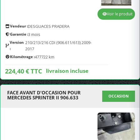
Voir le produit
Vendeur :
DESGUACES PRADERA
Garantie :
3 mois
Version
210/213/216 CDI (906.611/613) 2009-
:
2017
Kilométrage :
477722 km
224,40 € TTC
livraison incluse
FACE AVANT D'OCCASION POUR
OCCASION
MERCEDES SPRINTER II 906.633