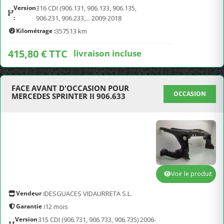
Version
316 CDI (906.131, 906.133, 906.135,
:
906.231, 906.233,... 2009-2018
Kilométrage :
357513 km
415,80 € TTC
livraison incluse
FACE AVANT D'OCCASION POUR
OCCASION
MERCEDES SPRINTER II 906.633
Voir le produit
Vendeur :
DESGUACES VIDAURRETA S.L.
Garantie :
12 mois
Version
315 CDI (906.731, 906.733, 906.735) 2006-