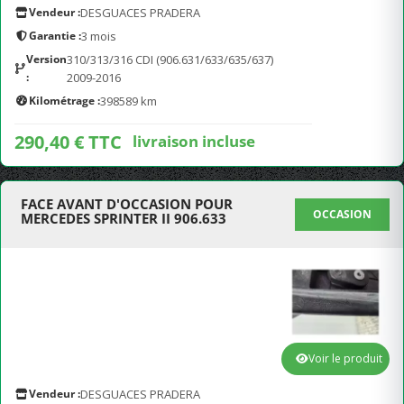
Vendeur :
DESGUACES PRADERA
Garantie :
3 mois
Version
310/313/316 CDI (906.631/633/635/637)
:
2009-2016
Kilométrage :
398589 km
290,40 € TTC
livraison incluse
FACE AVANT D'OCCASION POUR
OCCASION
MERCEDES SPRINTER II 906.633
Voir le produit
Vendeur :
DESGUACES PRADERA