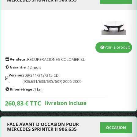
Voir le produit
Vendeur :
RECUPERACIONES COLOMER SL
Garantie :
12 mois
Version
309/311/313/315 CDI
:
(906.631/633/635/637) 2006-2009
Kilométrage :
1 km
260,83 € TTC
livraison incluse
FACE AVANT D'OCCASION POUR
OCCASION
MERCEDES SPRINTER II 906.635