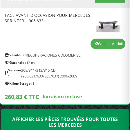
FACE AVANT D'OCCASION POUR MERCEDES
SPRINTER II 906.633
Voir le produit
Vendeur :
RECUPERACIONES COLOMER SL
Garantie :
12 mois
Version
309/311/313/315 CDI
:
(906.631/633/635/637) 2006-2009
Kilométrage :
1
260,83 € TTC
livraison incluse
AFFICHER LES PIÈCES TROUVÉES POUR TOUTES
LES MERCEDES