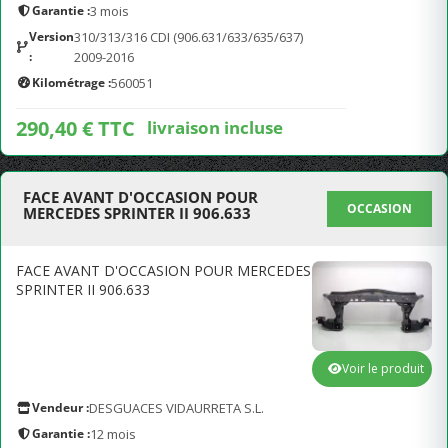
Garantie :
3 mois
Version
310/313/316 CDI (906.631/633/635/637)
:
2009-2016
Kilométrage :
560051
290,40 € TTC
livraison incluse
FACE AVANT D'OCCASION POUR
OCCASION
MERCEDES SPRINTER II 906.633
FACE AVANT D'OCCASION POUR MERCEDES
SPRINTER II 906.633
Voir le produit
Vendeur :
DESGUACES VIDAURRETA S.L.
Garantie :
12 mois