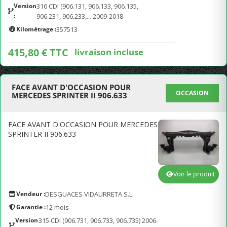
Version
316 CDI (906.131, 906.133, 906.135,
:
906.231, 906.233,... 2009-2018
Kilométrage :
357513
415,80 € TTC
livraison incluse
FACE AVANT D'OCCASION POUR
OCCASION
MERCEDES SPRINTER II 906.633
FACE AVANT D'OCCASION POUR MERCEDES
SPRINTER II 906.633
Voir le produit
Vendeur :
DESGUACES VIDAURRETA S.L.
Garantie :
12 mois
Version
315 CDI (906.731, 906.733, 906.735) 2006-