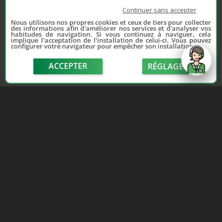
Continuer sans accepter
Nous utilisons nos propres cookies et ceux de tiers pour collecter
des informations afin d'améliorer nos services et d'analyser vos
habitudes de navigation. Si vous continuez à naviguer, cela
implique l'acceptation de l'installation de celui-ci. Vous pouvez
configurer votre navigateur pour empêcher son installation.
ACCEPTER
RÉGLAGE
send
Depuis 2006, France Casse accompagne les
automobilistes dans leur recherche de pièces
d'occasion. Réparez votre auto sans vous ruiner !
LIENS UTILES
NOUS CONTACTER