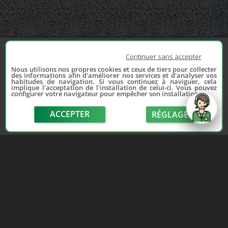
Continuer sans accepter
Nous utilisons nos propres cookies et ceux de tiers pour collecter
des informations afin d'améliorer nos services et d'analyser vos
habitudes de navigation. Si vous continuez à naviguer, cela
implique l'acceptation de l'installation de celui-ci. Vous pouvez
configurer votre navigateur pour empêcher son installation.
ACCEPTER
RÉGLAGE
send
Depuis 2006, France Casse accompagne les
automobilistes dans leur recherche de pièces