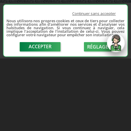
Continuer sans accepter
Nous utilisons nos propres cookies et ceux de tiers pour collecter
des informations afin d'améliorer nos services et d'analyser vos
habitudes de navigation. Si vous continuez à naviguer, cela
implique l'acceptation de l'installation de celui-ci. Vous pouvez
configurer votre navigateur pour empêcher son installation.
ACCEPTER
RÉGLAGE
send
Depuis 2006, France Casse accompagne les
automobilistes dans leur recherche de pièces
d'occasion. Réparez votre auto sans vous ruiner !