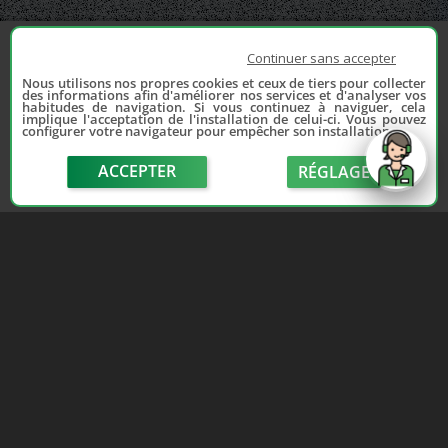
Continuer sans accepter
Nous utilisons nos propres cookies et ceux de tiers pour collecter
des informations afin d'améliorer nos services et d'analyser vos
habitudes de navigation. Si vous continuez à naviguer, cela
implique l'acceptation de l'installation de celui-ci. Vous pouvez
configurer votre navigateur pour empêcher son installation.
ACCEPTER
RÉGLAGE
send
Depuis 2006, France Casse accompagne les
automobilistes dans leur recherche de pièces
d'occasion. Réparez votre auto sans vous ruiner !